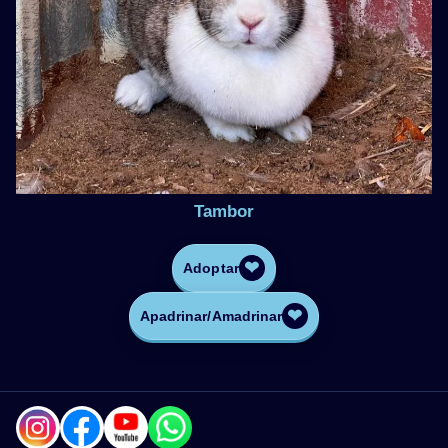
Tambor
❤
Adoptar
❤
Apadrinar/Amadrinar