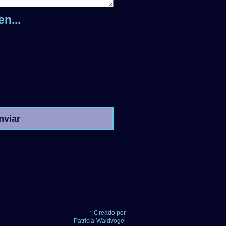
n...
nviar
* Creado por
Patricia Waldvogel