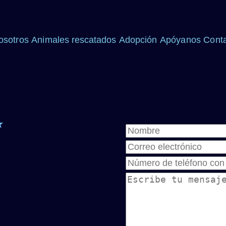
osotros
Animales rescatados
Adopción
Apóyanos
Cont
★
Nombre
Correo electrónico
Teléfono
Mensaje