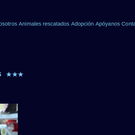
osotros
Animales rescatados
Adopción
Apóyanos
Cont
s
★★★