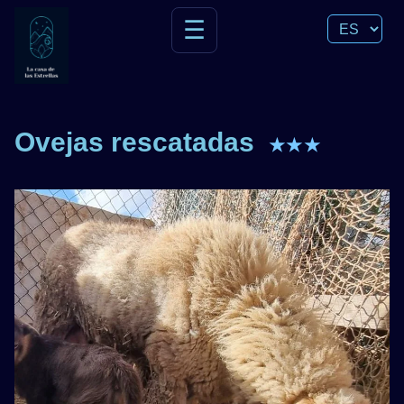
☰
Ovejas rescatadas
★★★