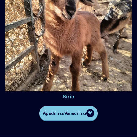
Sirio
❤
Apadrinar/Amadrinar