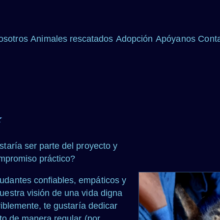
osotros
Animales rescatados
Adopción
Apóyanos
Cont
★
aría ser parte del proyecto y
ompromiso práctico?
dantes confiables, empáticos y
estra visión de una vida digna
iblemente, te gustaría dedicar
to de manera regular (por