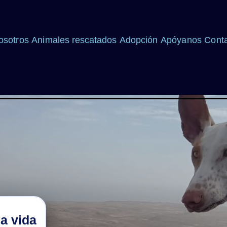
osotros
Animales rescatados
Adopción
Apóyanos
Cont
a vida