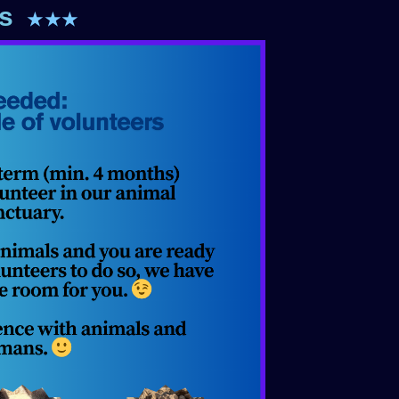
os
★★★